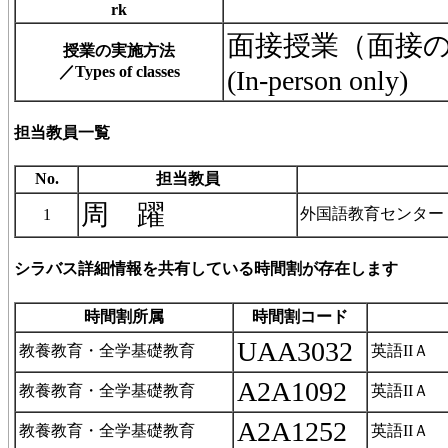
rk
面接授業（面接のみ）／I
授業の実施方法
／Types of classes
(In-person only)
担当教員一覧
No.
担当教員
周 躍
外国語教育センター
1
シラバス詳細情報を共有している時間割が存在します
時間割所属
時間割コード
UAA3032
教養教育・全学基礎教育
英語IIＡ
A2A1092
教養教育・全学基礎教育
英語IIＡ
A2A1252
教養教育・全学基礎教育
英語IIＡ