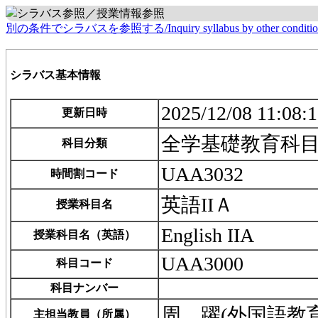
シラバス参照／授業情報参照
別の条件でシラバスを参照する/Inquiry syllabus by other conditio
シラバス基本情報
2025/12/08 11:08:
更新日時
全学基礎教育科
科目分類
UAA3032
時間割コード
英語IIＡ
授業科目名
English IIA
授業科目名（英語）
UAA3000
科目コード
科目ナンバー
周 躍(外国語教
主担当教員（所属）