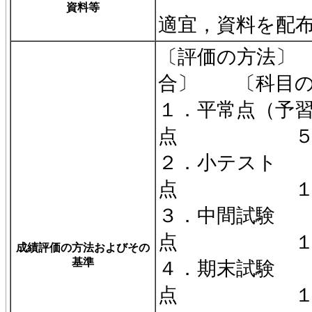
資料等
適宜，資料を配
〔評価の方法
合〕 〔科目の
１．平常点（予
点 
２．小テ
点 １・
３．中間
点 １・２
成績評価の方法およびその
基準
４．期末
点 １・２