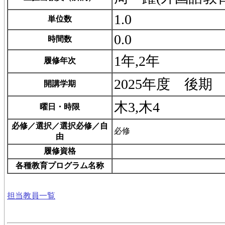
1.0
単位数
0.0
時間数
1年,2年
履修年次
2025年度 後期
開講学期
木3,木4
曜日・時限
必修／選択／選択必修／自
必修
由
履修資格
各種教育プログラム名称
担当教員一覧