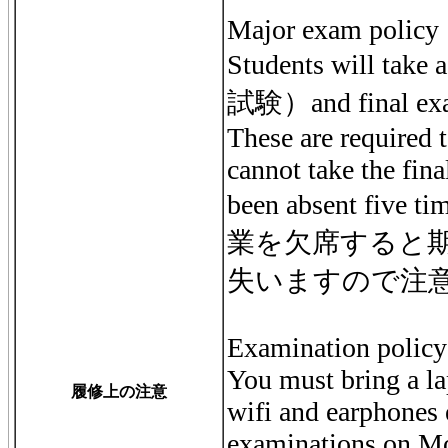
Major exam policy
Students will ta
試験）and final
These are required t
cannot take the fina
been absent five
業を欠席すると
失いますので注
Examination policy
You must bring a la
履修上の注意
wifi and earphones e
examinations on Mo