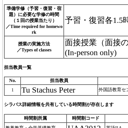
準備学修（予習・復習・宿
題）に必要な学修の時間
予習・復習各1.5
（１回の授業当たり）
／Time required for homewo
rk
面接授業（面接のみ）／I
授業の実施方法
／Types of classes
(In-person only)
担当教員一覧
No.
担当教員
Tu Stachus Peter
外国語教育セ
1
シラバス詳細情報を共有している時間割が存在します
時間割所属
時間割コード
教養教育・全学基礎教育
英語IIＡ