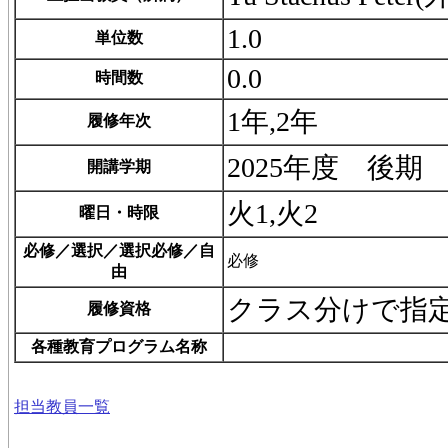
1.0
単位数
0.0
時間数
1年,2年
履修年次
2025年度 後期
開講学期
火1,火2
曜日・時限
必修／選択／選択必修／自
必修
由
クラス分けで指
履修資格
各種教育プログラム名称
担当教員一覧