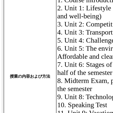
2. Unit 1: Lifestyl
and well-being)
3. Unit 2: Competit
4. Unit 3: Transport
5. Unit 4: Challeng
6. Unit 5: The env
Affordable and clea
7. Unit 6: Stages of
half of the semester
授業の内容および方法
8. Midterm Exam, p
the semester
9. Unit 8: Technolo
10. Speaking Test
11. Unit 9: Vacatio