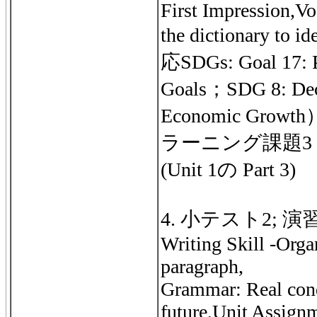
First Impression,Vo
the dictionary to 
応SDGs: Goal 17: Pa
Goals；SDG 8: Dec
Economic Grow
ラーニング課題3 
(Unit 1の Part 3)
4. 小テスト2; 演習:Un
Writing Skill -Orga
paragraph,
Grammar: Real cond
future,Unit Assignm