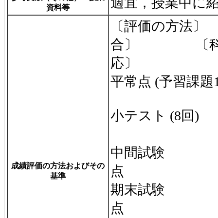
適宜，授業中に
資料等
〔評価の方法
合〕 〔科目
応〕
平常点 (予習課題1
(
小テスト (8
(1・
中間試験
成績評価の方法およびその
点 (
基準
期末試験
点 (