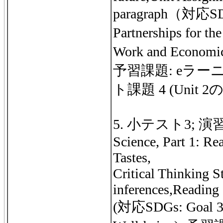
paragraph（対応SDG
Partnerships for t
Work and Econ
予習課題: eラー
ト課題 4 (Unit 2のP
5. 小テスト3; 演習: Un
Science, Part 1: R
Tastes,
Critical Thinking 
inferences,Reading 
(対応SDGs: Goal 3: