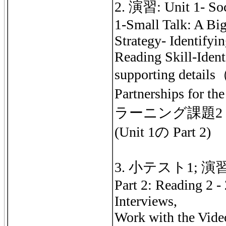
2. 演習: Unit 1- Soc
1-Small Talk: A Big
Strategy- Identifyin
Reading Skill-Ident
supporting detai
Partnerships for
ラーニング課題2 
(Unit 1の Part 2)
3. 小テスト1; 演習: U
Part 2: Reading 2 -
Interviews,
Work with the Vide