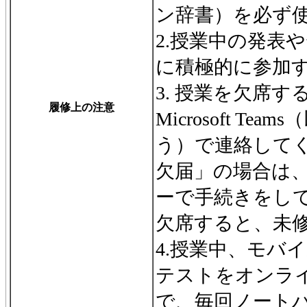
ン辞書）を必ず
2.授業中の発表
に積極的に参加
3. 授業を欠席
履修上の注意
Microsoft Tea
う）で連絡して
欠届」の場合は
ーで手続きをし
欠席すると、未
4.授業中、モバ
テストをオンラ
で、毎回ノート