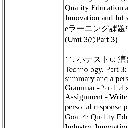
Quality Education a
Innovation and In
eラーニング課題9
(Unit 3のPart 3)
11. 小テスト6; 演習: 
Technology, Part 3:
summary and a pers
Grammar -Parallel s
Assignment - Write
personal response
Goal 4: Quality Ed
Industry, Innovatio