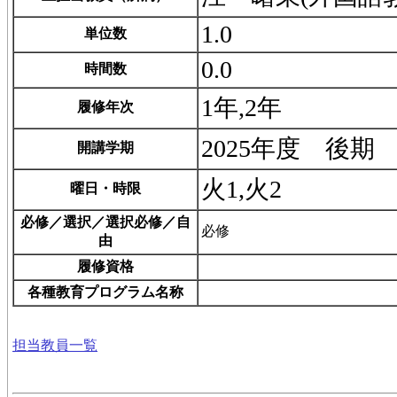
1.0
単位数
0.0
時間数
1年,2年
履修年次
2025年度 後期
開講学期
火1,火2
曜日・時限
必修／選択／選択必修／自
必修
由
履修資格
各種教育プログラム名称
担当教員一覧