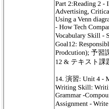
Part 2:Reading 2 - 
Advertising, Critic
Using a Venn diagr
- How Tech Compan
Vocabulary Skill 
Goal12: Responsib
Prodcution);
12 & テキスト課題12 
14. 演習: Unit 4 - M
Writing Skill: Writ
Grammar -Compound
Assignment - Writ