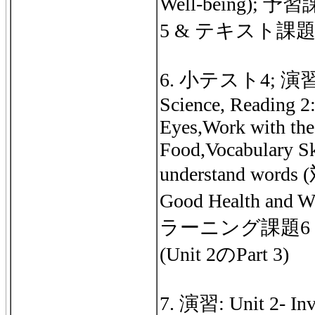
Well-being);
5 & テキスト課題 5 (
6. 小テスト4; 演習: Un
Science, Reading 2
Eyes,Work with the
Food,Vocabulary Ski
understand words
Good Health and 
ラーニング課題6
(Unit 2のPart 3)
7. 演習: Unit 2- Inve