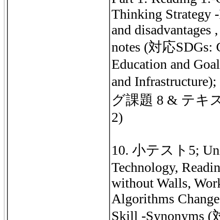
Thinking Strategy -
and disadvantages ,
notes (対応SDGs: Go
Education and Goal 
and Infrastruc
グ課題 8 & テキスト
2)
10. 小テスト5; Unit 
Technology, Readin
without Walls, Wor
Algorithms Changed
Skill -Synonyms 